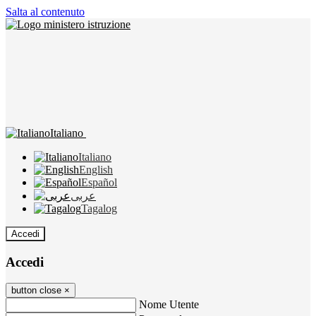
Salta al contenuto
Italiano
Italiano
English
Español
عربى
Tagalog
Accedi
Accedi
button close
×
Nome Utente