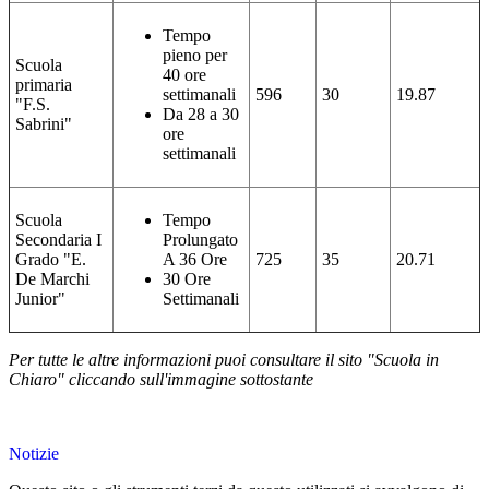
Tempo
pieno per
Scuola
40 ore
primaria
settimanali
596
30
19.87
"F.S.
Da 28 a 30
Sabrini"
ore
settimanali
Scuola
Tempo
Secondaria I
Prolungato
Grado "E.
A 36 Ore
725
35
20.71
De Marchi
30 Ore
Junior"
Settimanali
Per tutte le altre informazioni puoi consultare il sito "Scuola in
Chiaro" cliccando sull'immagine sottostante
Notizie