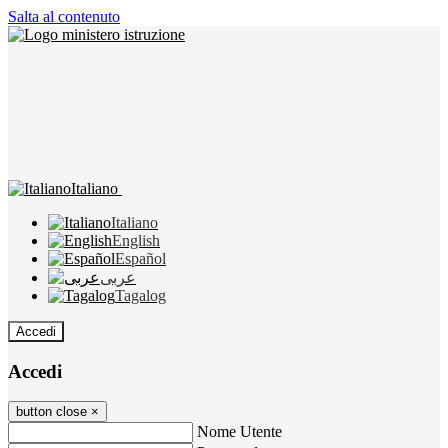
Salta al contenuto
Italiano
Italiano
English
Español
عربى
Tagalog
Accedi
Accedi
button close
×
Nome Utente