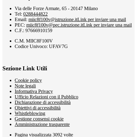
Via delle Forze Armate, 65 - 20147 Milano
Tel:
0288444822
Email:
miic8f100v@istruzione.it
Link per inviare una mail
PEC:
miic8f100v@pec.istruzione.it
Link per inviare una mail
C.F.: 97666910159
C.M. MIIC8F100V
Codice Univoco: UFAV7G
Sezione Link Utili
Cookie policy
Note legali
Informativa Privacy
Ufficio Relazioni con il Pubblico
Dichiarazione di accessibilità
Obiettivi di accessibilità
Whistleblowing
Gestione consensi cookie
Amministrazione trasparente
Pagina visualizzata
3092
volte