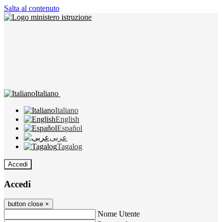
Salta al contenuto
Italiano
Italiano
English
Español
عربى
Tagalog
Accedi
Accedi
button close
×
Nome Utente