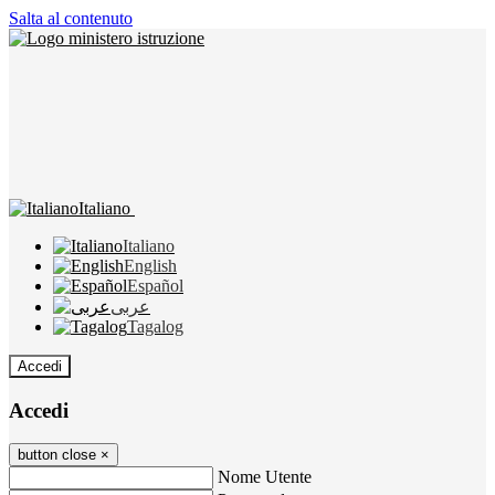
Salta al contenuto
Italiano
Italiano
English
Español
عربى
Tagalog
Accedi
Accedi
button close
×
Nome Utente