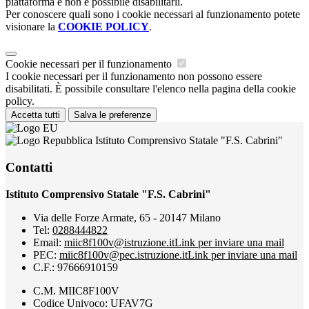
piattaforma e non è possibile disabilitarli.
Per conoscere quali sono i cookie necessari al funzionamento potete
visionare la
COOKIE POLICY
.
Cookie necessari per il funzionamento
I cookie necessari per il funzionamento non possono essere
disabilitati. È possibile consultare l'elenco nella pagina della cookie
policy.
Accetta tutti
Salva le preferenze
Istituto Comprensivo Statale "F.S. Cabrini"
Contatti
Istituto Comprensivo Statale "F.S. Cabrini"
Via delle Forze Armate, 65 - 20147 Milano
Tel:
0288444822
Email:
miic8f100v@istruzione.it
Link per inviare una mail
PEC:
miic8f100v@pec.istruzione.it
Link per inviare una mail
C.F.: 97666910159
C.M. MIIC8F100V
Codice Univoco: UFAV7G