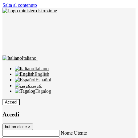
Salta al contenuto
Italiano
Italiano
English
Español
عربى
Tagalog
Accedi
Accedi
button close
×
Nome Utente