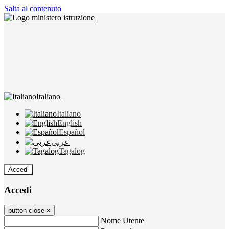
Salta al contenuto
Italiano
Italiano
English
Español
عربى
Tagalog
Accedi
Accedi
button close
×
Nome Utente