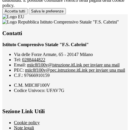
disabilitati. È possibile consultare l'elenco nella pagina della cookie
policy.
Accetta tutti
Salva le preferenze
Istituto Comprensivo Statale "F.S. Cabrini"
Contatti
Istituto Comprensivo Statale "F.S. Cabrini"
Via delle Forze Armate, 65 - 20147 Milano
Tel:
0288444822
Email:
miic8f100v@istruzione.it
Link per inviare una mail
PEC:
miic8f100v@pec.istruzione.it
Link per inviare una mail
C.F.: 97666910159
C.M. MIIC8F100V
Codice Univoco: UFAV7G
Sezione Link Utili
Cookie policy
Note legali