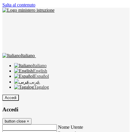
Salta al contenuto
Italiano
Italiano
English
Español
عربى
Tagalog
Accedi
Accedi
button close
×
Nome Utente