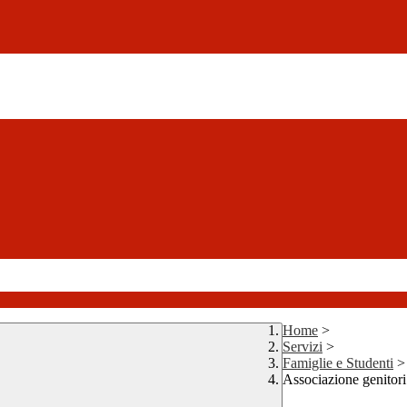
Home
>
Servizi
>
Famiglie e Studenti
>
Associazione genitori