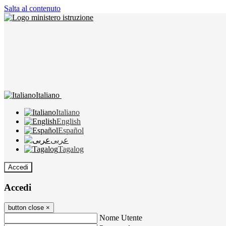
Salta al contenuto
Italiano
Italiano
English
Español
عربى
Tagalog
Accedi
Accedi
button close
×
Nome Utente