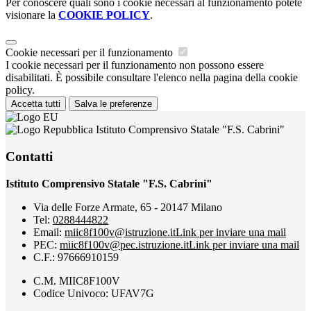
Per conoscere quali sono i cookie necessari al funzionamento potete
visionare la
COOKIE POLICY
.
Cookie necessari per il funzionamento
I cookie necessari per il funzionamento non possono essere
disabilitati. È possibile consultare l'elenco nella pagina della cookie
policy.
Accetta tutti
Salva le preferenze
Istituto Comprensivo Statale "F.S. Cabrini"
Contatti
Istituto Comprensivo Statale "F.S. Cabrini"
Via delle Forze Armate, 65 - 20147 Milano
Tel:
0288444822
Email:
miic8f100v@istruzione.it
Link per inviare una mail
PEC:
miic8f100v@pec.istruzione.it
Link per inviare una mail
C.F.: 97666910159
C.M. MIIC8F100V
Codice Univoco: UFAV7G