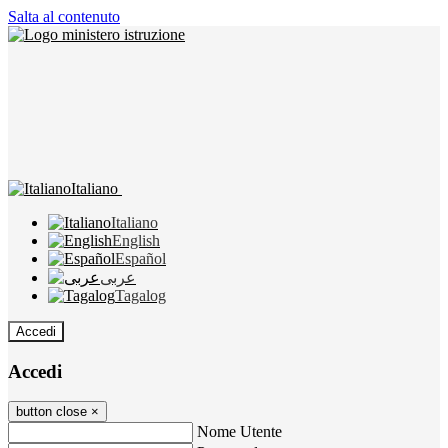
Salta al contenuto
Italiano
Italiano
English
Español
عربى
Tagalog
Accedi
Accedi
button close
×
Nome Utente