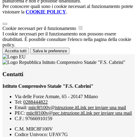
piattaforma e non è possibile disabilitarli.
Per conoscere quali sono i cookie necessari al funzionamento potete
visionare la
COOKIE POLICY
.
Cookie necessari per il funzionamento
I cookie necessari per il funzionamento non possono essere
disabilitati. È possibile consultare l'elenco nella pagina della cookie
policy.
Accetta tutti
Salva le preferenze
Istituto Comprensivo Statale "F.S. Cabrini"
Contatti
Istituto Comprensivo Statale "F.S. Cabrini"
Via delle Forze Armate, 65 - 20147 Milano
Tel:
0288444822
Email:
miic8f100v@istruzione.it
Link per inviare una mail
PEC:
miic8f100v@pec.istruzione.it
Link per inviare una mail
C.F.: 97666910159
C.M. MIIC8F100V
Codice Univoco: UFAV7G