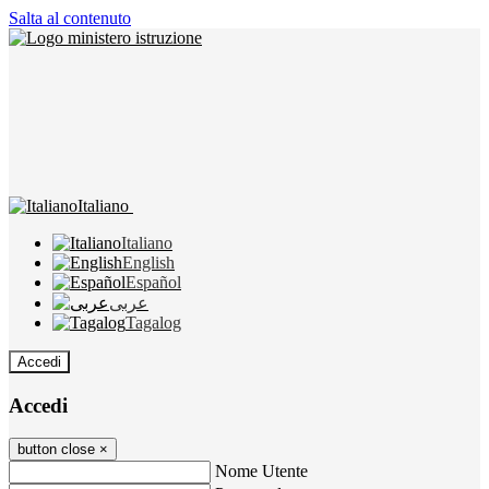
Salta al contenuto
Italiano
Italiano
English
Español
عربى
Tagalog
Accedi
Accedi
button close
×
Nome Utente