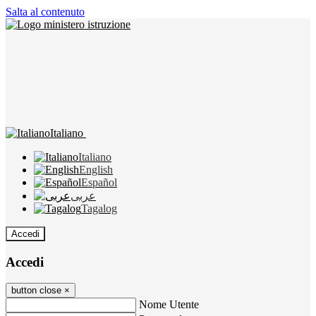
Salta al contenuto
Italiano
Italiano
English
Español
عربى
Tagalog
Accedi
Accedi
button close
×
Nome Utente