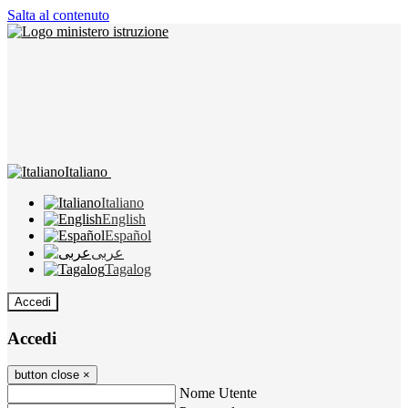
Salta al contenuto
Italiano
Italiano
English
Español
عربى
Tagalog
Accedi
Accedi
button close
×
Nome Utente