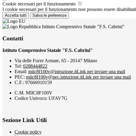
Cookie necessari per il funzionamento
I cookie necessari per il funzionamento non possono essere disabilitati.
Accetta tutti
Salva le preferenze
Istituto Comprensivo Statale "F.S. Cabrini"
Contatti
Istituto Comprensivo Statale "F.S. Cabrini"
Via delle Forze Armate, 65 - 20147 Milano
Tel:
0288444822
Email:
miic8f100v@istruzione.it
Link per inviare una mail
PEC:
miic8f100v@pec.istruzione.it
Link per inviare una mail
C.F.: 97666910159
C.M. MIIC8F100V
Codice Univoco: UFAV7G
Sezione Link Utili
Cookie policy