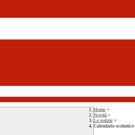
Home
>
Novità
>
Le notizie
>
Calendario scolastico