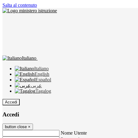
Salta al contenuto
Italiano
Italiano
English
Español
عربى
Tagalog
Accedi
Accedi
button close
×
Nome Utente