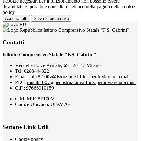
I cookie necessari per il funzionamento non possono essere
disabilitati. È possibile consultare l'elenco nella pagina della cookie
policy.
Accetta tutti
Salva le preferenze
Istituto Comprensivo Statale "F.S. Cabrini"
Contatti
Istituto Comprensivo Statale "F.S. Cabrini"
Via delle Forze Armate, 65 - 20147 Milano
Tel:
0288444822
Email:
miic8f100v@istruzione.it
Link per inviare una mail
PEC:
miic8f100v@pec.istruzione.it
Link per inviare una mail
C.F.: 97666910159
C.M. MIIC8F100V
Codice Univoco: UFAV7G
Sezione Link Utili
Cookie policy