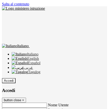
Salta al contenuto
Italiano
Italiano
English
Español
عربى
Tagalog
Accedi
Accedi
button close
×
Nome Utente