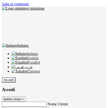
Salta al contenuto
Italiano
Italiano
English
Español
عربى
Tagalog
Accedi
Accedi
button close
×
Nome Utente