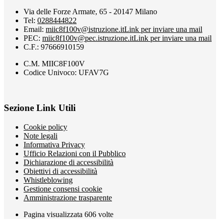
Via delle Forze Armate, 65 - 20147 Milano
Tel:
0288444822
Email:
miic8f100v@istruzione.it
Link per inviare una mail
PEC:
miic8f100v@pec.istruzione.it
Link per inviare una mail
C.F.: 97666910159
C.M. MIIC8F100V
Codice Univoco: UFAV7G
Sezione Link Utili
Cookie policy
Note legali
Informativa Privacy
Ufficio Relazioni con il Pubblico
Dichiarazione di accessibilità
Obiettivi di accessibilità
Whistleblowing
Gestione consensi cookie
Amministrazione trasparente
Pagina visualizzata
606
volte